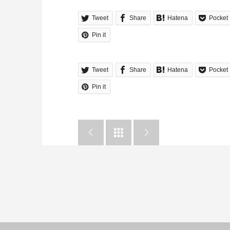
Tweet
Share
Hatena
Pocket
Pin it
Tweet
Share
Hatena
Pocket
Pin it


