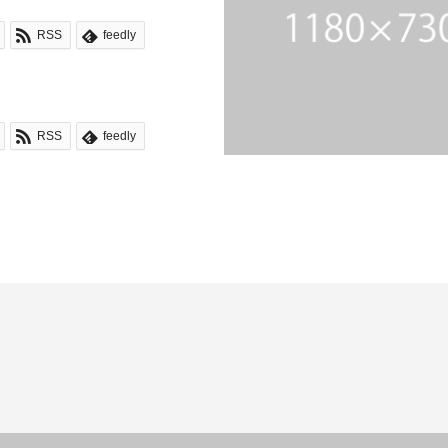
RSS
feedly
RSS
feedly
desc